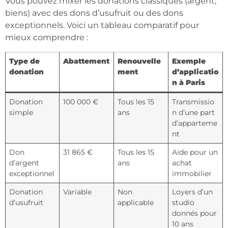
Vous pouvez mixer les donations classiques (argent,
biens) avec des dons d’usufruit ou des dons
exceptionnels. Voici un tableau comparatif pour
mieux comprendre :
Type de
Abattement
Renouvelle
Exemple
donation
ment
d’applicatio
n à Paris
Donation
100 000 €
Tous les 15
Transmissio
simple
ans
n d’une part
d’apparteme
nt
Don
31 865 €
Tous les 15
Aide pour un
d’argent
ans
achat
exceptionnel
immobilier
Donation
Variable
Non
Loyers d’un
d’usufruit
applicable
studio
donnés pour
10 ans