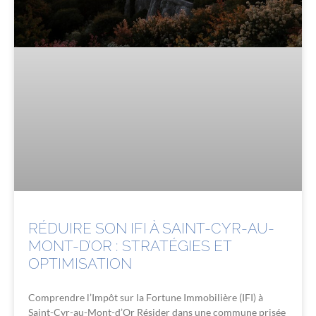
RÉDUIRE SON IFI À SAINT-CYR-AU-
MONT-D’OR : STRATÉGIES ET
OPTIMISATION
Comprendre l’Impôt sur la Fortune Immobilière (IFI) à
Saint-Cyr-au-Mont-d’Or Résider dans une commune prisée