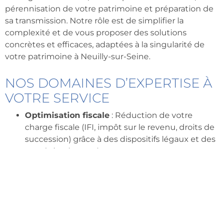
pérennisation de votre patrimoine et préparation de
sa transmission. Notre rôle est de simplifier la
complexité et de vous proposer des solutions
concrètes et efficaces, adaptées à la singularité de
votre patrimoine à Neuilly-sur-Seine.
NOS DOMAINES D’EXPERTISE À
VOTRE SERVICE
Optimisation fiscale
: Réduction de votre
charge fiscale (IFI, impôt sur le revenu, droits de
succession) grâce à des dispositifs légaux et des
stratégies éprouvées.
Gestion de patrimoine
: Conseil en allocation
d’actifs, diversification des placements, et suivi
de la performance pour une croissance durable.
Prévoyance retraite
: Mise en place de solutions
robustes pour sécuriser vos revenus futurs et