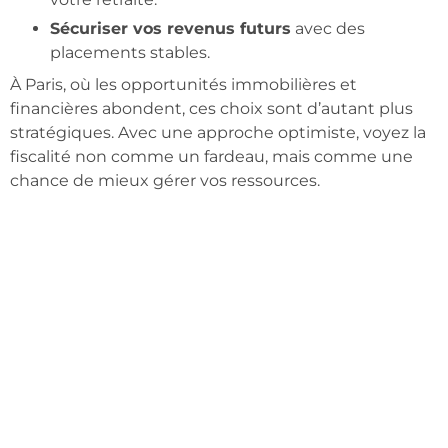
Sécuriser vos revenus futurs
avec des
placements stables.
À Paris, où les opportunités immobilières et
financières abondent, ces choix sont d’autant plus
stratégiques. Avec une approche optimiste, voyez la
fiscalité non comme un fardeau, mais comme une
chance de mieux gérer vos ressources.
CONCLUSION : PASSEZ À
L’ACTION DÈS MAINTENANT
Optimiser ses revenus à Paris grâce à une stratégie
fiscale diversifiée est à votre portée. Que ce soit via la
loi Pinel, les SCPI ou le PER, les possibilités sont
nombreuses pour alléger votre fiscalité tout en
préparant l’avenir.