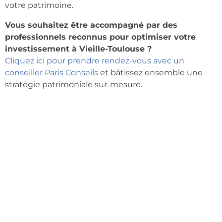
votre patrimoine.
Vous souhaitez être accompagné par des
professionnels reconnus pour optimiser votre
investissement à Vieille-Toulouse ?
Cliquez ici pour prendre rendez-vous avec un
conseiller Paris Conseils
et bâtissez ensemble une
stratégie patrimoniale sur-mesure.
ÉTUDE GRATUITE
Contactez-nous pour une étude personnalisées et gratuite et
convertissez vos impôts en investissements.
Par téléphone ou en visio-conférence, nous sommes à votre
disposition pour vous aider à optimiser votre patrimoine.