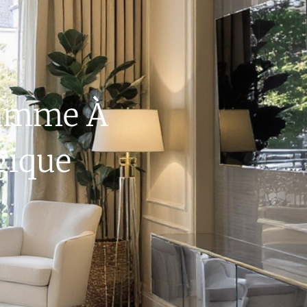
Gamme À
gique